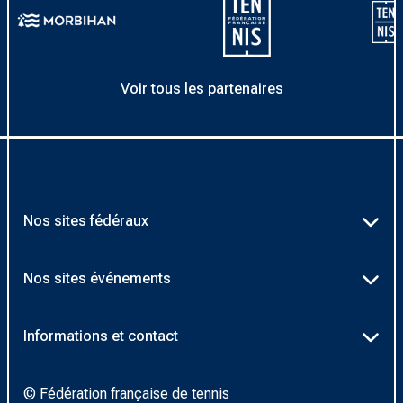
Voir tous les partenaires
Nos sites fédéraux
Ten’Up
Nos sites événements
ADOC
Billetterie Roland-Garros
Informations et contact
AEI/MOJA
Billetterie Rolex Paris Masters
Textes officiels FFT
Proshop FFT
© Fédération française de tennis