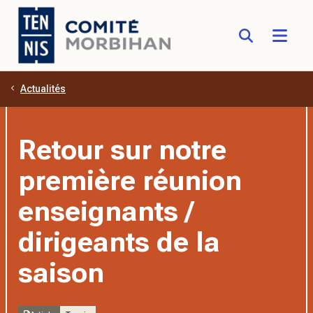
Actualités
Aller au contenu principal
Retour sur notre
première réunion
enseignants /
dirigeants de la
saison